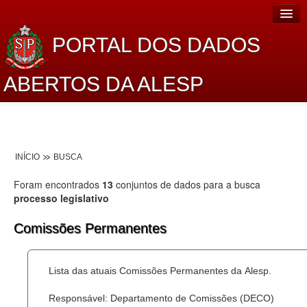
PORTAL DOS DADOS
ABERTOS DA ALESP
Home
Sobre o projeto
INÍCIO
BUSCA
Dados Abertos Alesp
Foram encontrados
13
conjuntos de dados para a busca
Lei de Acesso à Informação
processo legislativo
Dados Governamentais Abertos
Comissões Permanentes
Planejamento
Lista das atuais Comissões Permanentes da Alesp.
Catálogo de dados
Responsável: Departamento de Comissões (DECO)
Processo Legislativo