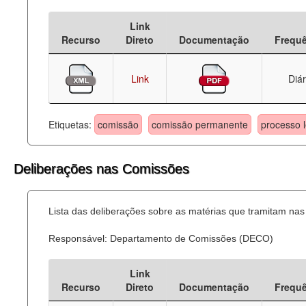
Deputados Estaduais
Link
Recurso
Direto
Documentação
Frequ
Administração
Legislação
Link
Diár
Agenda
Etiquetas:
comissão
comissão permanente
processo l
Perguntas frequentes
Contato
Deliberações nas Comissões
Lista das deliberações sobre as matérias que tramitam n
Responsável: Departamento de Comissões (DECO)
Link
Recurso
Direto
Documentação
Frequ