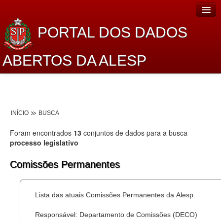
PORTAL DOS DADOS
ABERTOS DA ALESP
Home
Sobre o projeto
INÍCIO
BUSCA
Dados Abertos Alesp
Foram encontrados
13
conjuntos de dados para a busca
Lei de Acesso à Informação
processo legislativo
Dados Governamentais Abertos
Comissões Permanentes
Planejamento
Lista das atuais Comissões Permanentes da Alesp.
Catálogo de dados
Responsável: Departamento de Comissões (DECO)
Processo Legislativo