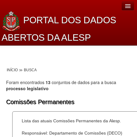
PORTAL DOS DADOS
ABERTOS DA ALESP
Home
Sobre o projeto
INÍCIO
BUSCA
Dados Abertos Alesp
Foram encontrados
13
conjuntos de dados para a busca
Lei de Acesso à Informação
processo legislativo
Dados Governamentais Abertos
Comissões Permanentes
Planejamento
Lista das atuais Comissões Permanentes da Alesp.
Catálogo de dados
Responsável: Departamento de Comissões (DECO)
Processo Legislativo