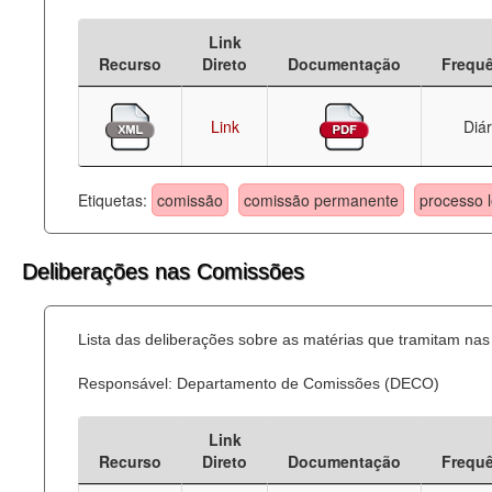
Deputados Estaduais
Link
Recurso
Direto
Documentação
Frequ
Administração
Legislação
Link
Diár
Agenda
Etiquetas:
comissão
comissão permanente
processo l
Perguntas frequentes
Contato
Deliberações nas Comissões
Lista das deliberações sobre as matérias que tramitam n
Responsável: Departamento de Comissões (DECO)
Link
Recurso
Direto
Documentação
Frequ