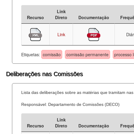
Deputados Estaduais
Link
Recurso
Direto
Documentação
Frequ
Administração
Legislação
Link
Diár
Agenda
Etiquetas:
comissão
comissão permanente
processo l
Perguntas frequentes
Contato
Deliberações nas Comissões
Lista das deliberações sobre as matérias que tramitam n
Responsável: Departamento de Comissões (DECO)
Link
Recurso
Direto
Documentação
Frequ