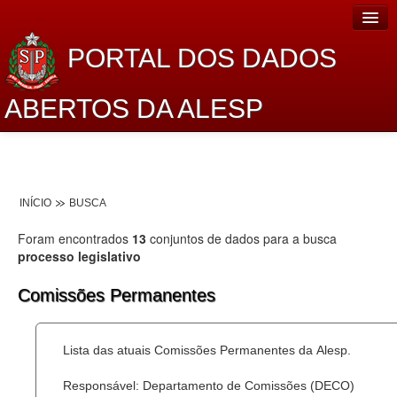
PORTAL DOS DADOS
ABERTOS DA ALESP
Home
Sobre o projeto
INÍCIO
BUSCA
Dados Abertos Alesp
Foram encontrados
13
conjuntos de dados para a busca
Lei de Acesso à Informação
processo legislativo
Dados Governamentais Abertos
Comissões Permanentes
Planejamento
Lista das atuais Comissões Permanentes da Alesp.
Catálogo de dados
Responsável: Departamento de Comissões (DECO)
Processo Legislativo