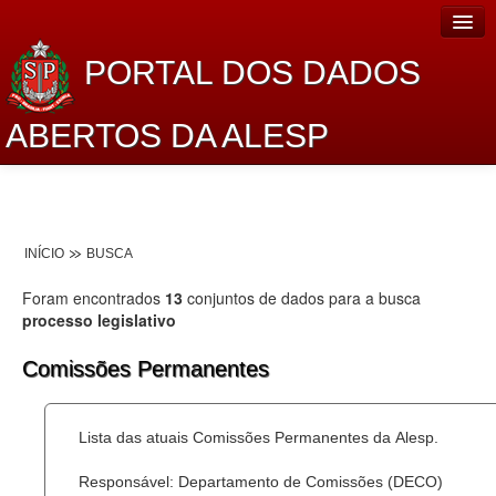
PORTAL DOS DADOS
ABERTOS DA ALESP
Home
Sobre o projeto
INÍCIO
BUSCA
Dados Abertos Alesp
Foram encontrados
13
conjuntos de dados para a busca
Lei de Acesso à Informação
processo legislativo
Dados Governamentais Abertos
Comissões Permanentes
Planejamento
Lista das atuais Comissões Permanentes da Alesp.
Catálogo de dados
Responsável: Departamento de Comissões (DECO)
Processo Legislativo