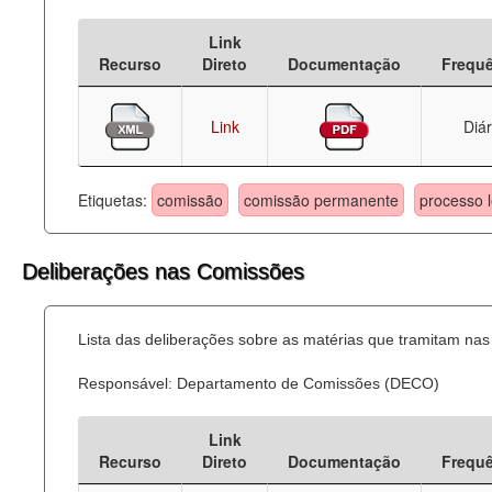
Deputados Estaduais
Link
Recurso
Direto
Documentação
Frequ
Administração
Legislação
Link
Diár
Agenda
Etiquetas:
comissão
comissão permanente
processo l
Perguntas frequentes
Contato
Deliberações nas Comissões
Lista das deliberações sobre as matérias que tramitam n
Responsável: Departamento de Comissões (DECO)
Link
Recurso
Direto
Documentação
Frequ