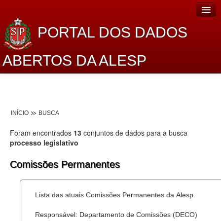
PORTAL DOS DADOS
ABERTOS DA ALESP
Home
Sobre o projeto
INÍCIO
BUSCA
Dados Abertos Alesp
Foram encontrados
13
conjuntos de dados para a busca
Lei de Acesso à Informação
processo legislativo
Dados Governamentais Abertos
Comissões Permanentes
Planejamento
Lista das atuais Comissões Permanentes da Alesp.
Catálogo de dados
Responsável: Departamento de Comissões (DECO)
Processo Legislativo