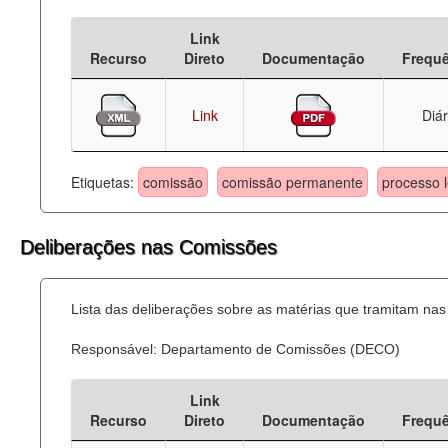
Deputados Estaduais
Link
Recurso
Direto
Documentação
Frequ
Administração
Legislação
Link
Diár
Agenda
Etiquetas:
comissão
comissão permanente
processo l
Perguntas frequentes
Contato
Deliberações nas Comissões
Lista das deliberações sobre as matérias que tramitam n
Responsável: Departamento de Comissões (DECO)
Link
Recurso
Direto
Documentação
Frequ