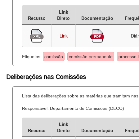
Deputados Estaduais
Link
Recurso
Direto
Documentação
Frequ
Administração
Legislação
Link
Diár
Agenda
Etiquetas:
comissão
comissão permanente
processo l
Perguntas frequentes
Contato
Deliberações nas Comissões
Lista das deliberações sobre as matérias que tramitam n
Responsável: Departamento de Comissões (DECO)
Link
Recurso
Direto
Documentação
Frequ