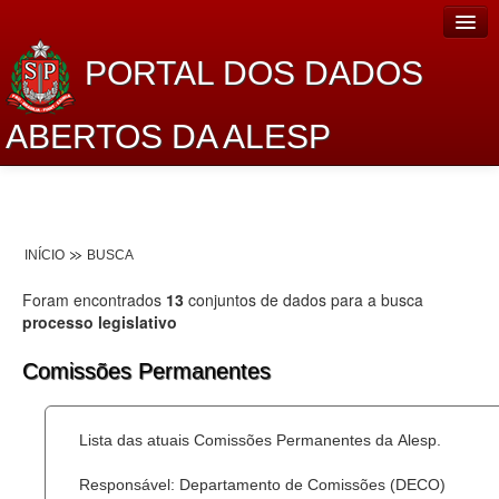
PORTAL DOS DADOS
ABERTOS DA ALESP
Home
Sobre o projeto
INÍCIO
BUSCA
Dados Abertos Alesp
Foram encontrados
13
conjuntos de dados para a busca
Lei de Acesso à Informação
processo legislativo
Dados Governamentais Abertos
Comissões Permanentes
Planejamento
Lista das atuais Comissões Permanentes da Alesp.
Catálogo de dados
Responsável: Departamento de Comissões (DECO)
Processo Legislativo