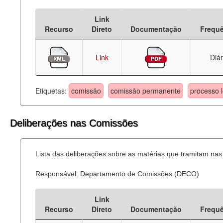
Deputados Estaduais
Link
Recurso
Direto
Documentação
Frequ
Administração
Legislação
Link
Diár
Agenda
Etiquetas:
comissão
comissão permanente
processo l
Perguntas frequentes
Contato
Deliberações nas Comissões
Lista das deliberações sobre as matérias que tramitam n
Responsável: Departamento de Comissões (DECO)
Link
Recurso
Direto
Documentação
Frequ