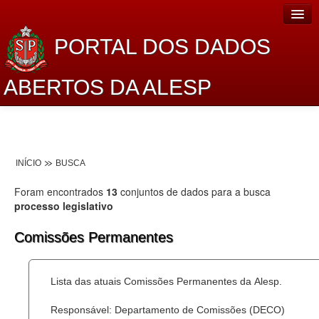
PORTAL DOS DADOS
ABERTOS DA ALESP
Home
Sobre o projeto
INÍCIO
BUSCA
Dados Abertos Alesp
Foram encontrados
13
conjuntos de dados para a busca
Lei de Acesso à Informação
processo legislativo
Dados Governamentais Abertos
Comissões Permanentes
Planejamento
Lista das atuais Comissões Permanentes da Alesp.
Catálogo de dados
Responsável: Departamento de Comissões (DECO)
Processo Legislativo