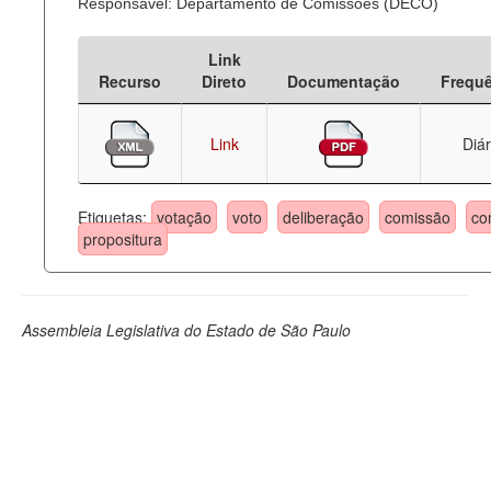
Responsável: Departamento de Comissões (DECO)
Link
Recurso
Direto
Documentação
Frequ
Link
Diár
Etiquetas:
votação
voto
deliberação
comissão
co
propositura
Assembleia Legislativa do Estado de São Paulo