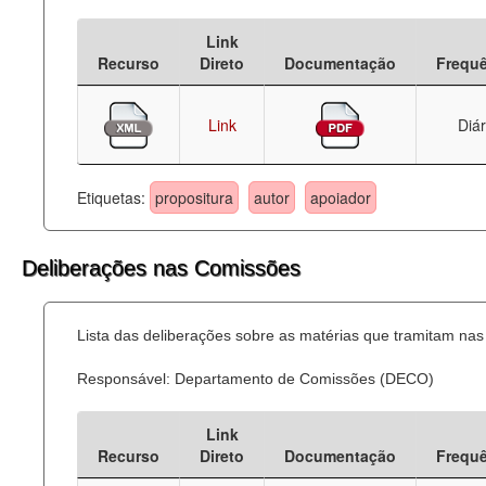
Deputados Estaduais
Link
Recurso
Direto
Documentação
Frequ
Administração
Legislação
Link
Diár
Agenda
Etiquetas:
propositura
autor
apoiador
Perguntas frequentes
Contato
Deliberações nas Comissões
Lista das deliberações sobre as matérias que tramitam n
Responsável: Departamento de Comissões (DECO)
Link
Recurso
Direto
Documentação
Frequ