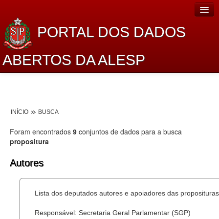
PORTAL DOS DADOS
ABERTOS DA ALESP
Home
Sobre o projeto
INÍCIO
BUSCA
Dados Abertos Alesp
Foram encontrados
9
conjuntos de dados para a busca
Lei de Acesso à Informação
propositura
Dados Governamentais Abertos
Autores
Planejamento
Lista dos deputados autores e apoiadores das proposituras
Catálogo de dados
Responsável: Secretaria Geral Parlamentar (SGP)
Processo Legislativo