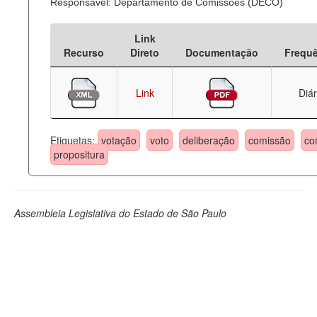
Responsável: Departamento de Comissões (DECO)
Link
Recurso
Direto
Documentação
Frequ
Link
Diár
Etiquetas:
votação
voto
deliberação
comissão
co
propositura
Assembleia Legislativa do Estado de São Paulo