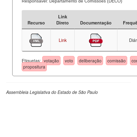
Responsável: Departamento de Comissões (DECO)
Link
Recurso
Direto
Documentação
Frequ
Link
Diár
Etiquetas:
votação
voto
deliberação
comissão
co
propositura
Assembleia Legislativa do Estado de São Paulo