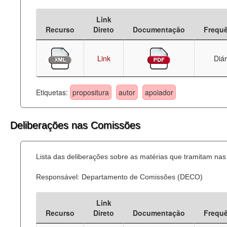
Deputados Estaduais
Link
Recurso
Direto
Documentação
Frequ
Administração
Legislação
Link
Diár
Agenda
Etiquetas:
propositura
autor
apoiador
Perguntas frequentes
Contato
Deliberações nas Comissões
Lista das deliberações sobre as matérias que tramitam n
Responsável: Departamento de Comissões (DECO)
Link
Recurso
Direto
Documentação
Frequ