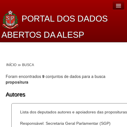
PORTAL DOS DADOS
ABERTOS DA ALESP
Home
Sobre o projeto
INÍCIO
BUSCA
Dados Abertos Alesp
Foram encontrados
9
conjuntos de dados para a busca
Lei de Acesso à Informação
propositura
Dados Governamentais Abertos
Autores
Planejamento
Lista dos deputados autores e apoiadores das proposituras
Catálogo de dados
Responsável: Secretaria Geral Parlamentar (SGP)
Processo Legislativo