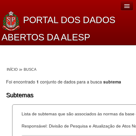
PORTAL DOS DADOS
ABERTOS DA ALESP
Home
Sobre o projeto
INÍCIO
BUSCA
Dados Abertos Alesp
Foi encontrado
1
conjunto de dados para a busca
subtema
Lei de Acesso à Informação
Subtemas
Dados Governamentais Abertos
Planejamento
Lista de subtemas que são associados às normas da base d
Catálogo de dados
Responsável: Divisão de Pesquisa e Atualização de Atos 
Processo Legislativo