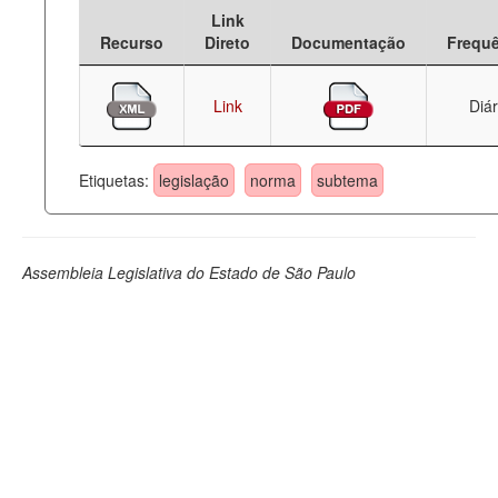
Link
Deputados Estaduais
Recurso
Direto
Documentação
Frequ
Administração
Link
Diár
Legislação
Agenda
Etiquetas:
legislação
norma
subtema
Perguntas frequentes
Contato
Assembleia Legislativa do Estado de São Paulo