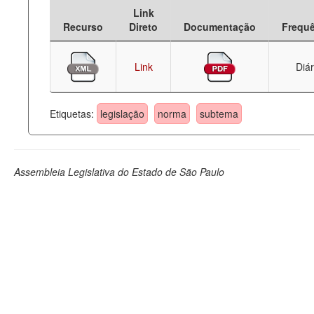
Link
Deputados Estaduais
Recurso
Direto
Documentação
Frequ
Administração
Link
Diár
Legislação
Agenda
Etiquetas:
legislação
norma
subtema
Perguntas frequentes
Contato
Assembleia Legislativa do Estado de São Paulo