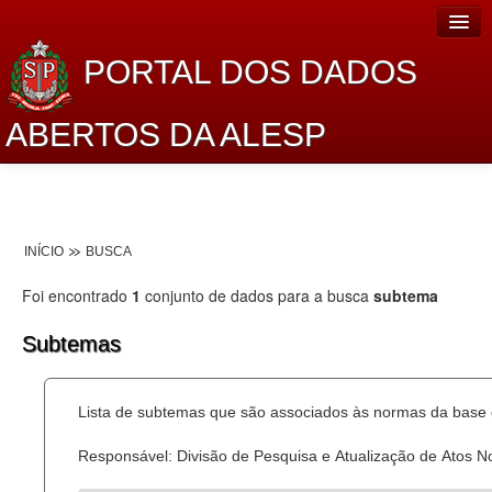
PORTAL DOS DADOS
ABERTOS DA ALESP
Home
Sobre o projeto
INÍCIO
BUSCA
Dados Abertos Alesp
Foi encontrado
1
conjunto de dados para a busca
subtema
Lei de Acesso à Informação
Subtemas
Dados Governamentais Abertos
Planejamento
Lista de subtemas que são associados às normas da base d
Catálogo de dados
Responsável: Divisão de Pesquisa e Atualização de Atos 
Processo Legislativo