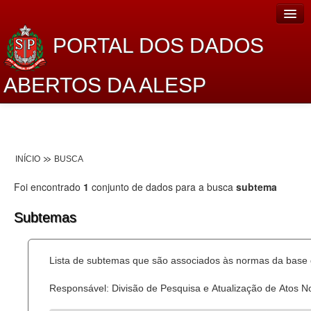
PORTAL DOS DADOS
ABERTOS DA ALESP
Home
Sobre o projeto
INÍCIO
BUSCA
Dados Abertos Alesp
Foi encontrado
1
conjunto de dados para a busca
subtema
Lei de Acesso à Informação
Subtemas
Dados Governamentais Abertos
Planejamento
Lista de subtemas que são associados às normas da base d
Catálogo de dados
Responsável: Divisão de Pesquisa e Atualização de Atos 
Processo Legislativo