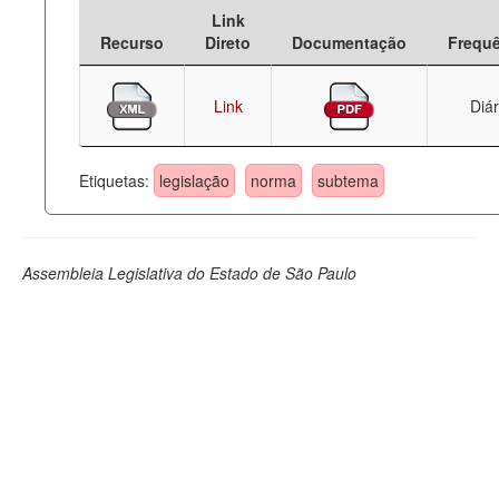
Link
Deputados Estaduais
Recurso
Direto
Documentação
Frequ
Administração
Link
Diár
Legislação
Agenda
Etiquetas:
legislação
norma
subtema
Perguntas frequentes
Contato
Assembleia Legislativa do Estado de São Paulo