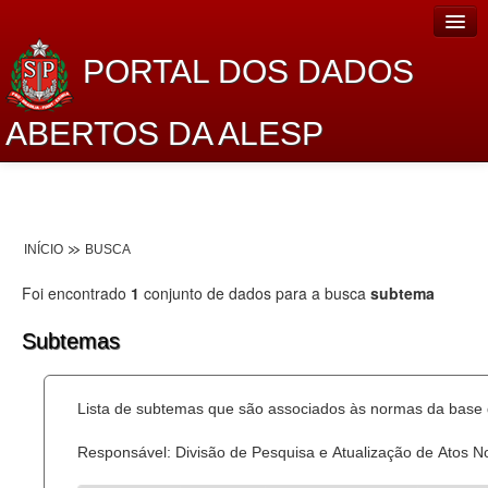
PORTAL DOS DADOS
ABERTOS DA ALESP
Home
Sobre o projeto
INÍCIO
BUSCA
Dados Abertos Alesp
Foi encontrado
1
conjunto de dados para a busca
subtema
Lei de Acesso à Informação
Subtemas
Dados Governamentais Abertos
Planejamento
Lista de subtemas que são associados às normas da base d
Catálogo de dados
Responsável: Divisão de Pesquisa e Atualização de Atos 
Processo Legislativo