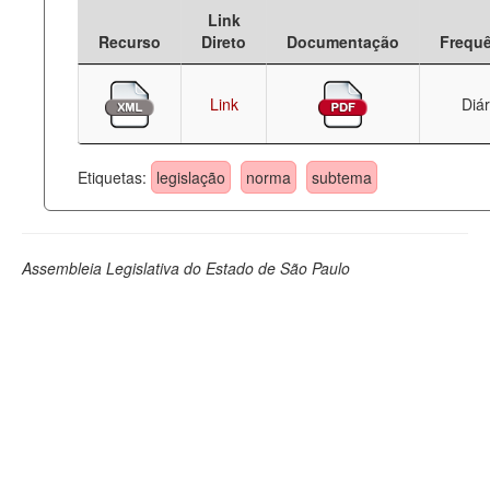
Link
Deputados Estaduais
Recurso
Direto
Documentação
Frequ
Administração
Link
Diár
Legislação
Agenda
Etiquetas:
legislação
norma
subtema
Perguntas frequentes
Contato
Assembleia Legislativa do Estado de São Paulo