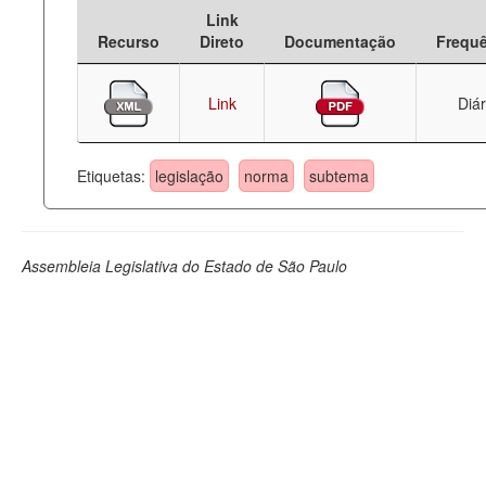
Link
Deputados Estaduais
Recurso
Direto
Documentação
Frequ
Administração
Link
Diár
Legislação
Agenda
Etiquetas:
legislação
norma
subtema
Perguntas frequentes
Contato
Assembleia Legislativa do Estado de São Paulo