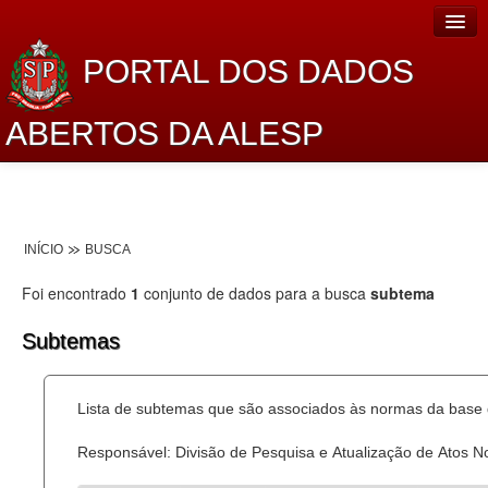
PORTAL DOS DADOS
ABERTOS DA ALESP
Home
Sobre o projeto
INÍCIO
BUSCA
Dados Abertos Alesp
Foi encontrado
1
conjunto de dados para a busca
subtema
Lei de Acesso à Informação
Subtemas
Dados Governamentais Abertos
Planejamento
Lista de subtemas que são associados às normas da base d
Catálogo de dados
Responsável: Divisão de Pesquisa e Atualização de Atos 
Processo Legislativo