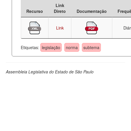
Link
Deputados Estaduais
Recurso
Direto
Documentação
Frequ
Administração
Link
Diár
Legislação
Agenda
Etiquetas:
legislação
norma
subtema
Perguntas frequentes
Contato
Assembleia Legislativa do Estado de São Paulo