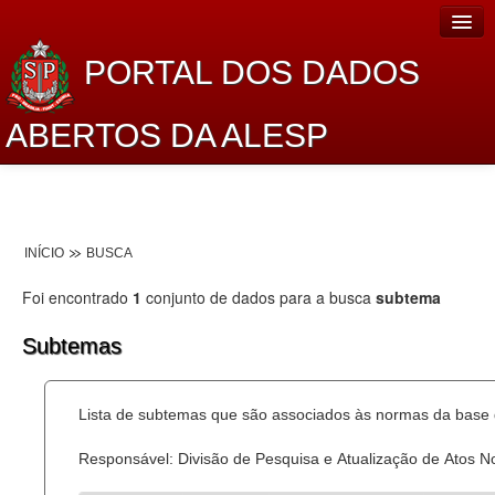
PORTAL DOS DADOS
ABERTOS DA ALESP
Home
Sobre o projeto
INÍCIO
BUSCA
Dados Abertos Alesp
Foi encontrado
1
conjunto de dados para a busca
subtema
Lei de Acesso à Informação
Subtemas
Dados Governamentais Abertos
Planejamento
Lista de subtemas que são associados às normas da base d
Catálogo de dados
Responsável: Divisão de Pesquisa e Atualização de Atos 
Processo Legislativo