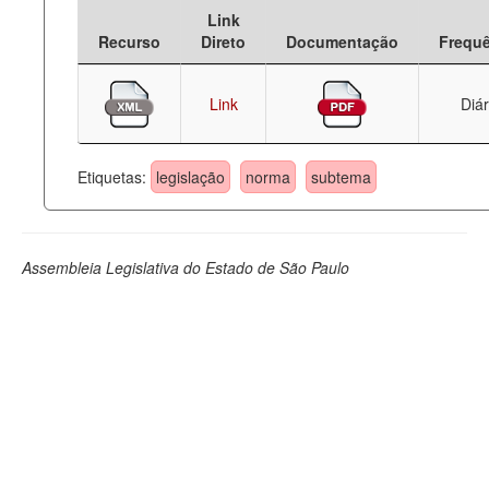
Link
Deputados Estaduais
Recurso
Direto
Documentação
Frequ
Administração
Link
Diár
Legislação
Agenda
Etiquetas:
legislação
norma
subtema
Perguntas frequentes
Contato
Assembleia Legislativa do Estado de São Paulo