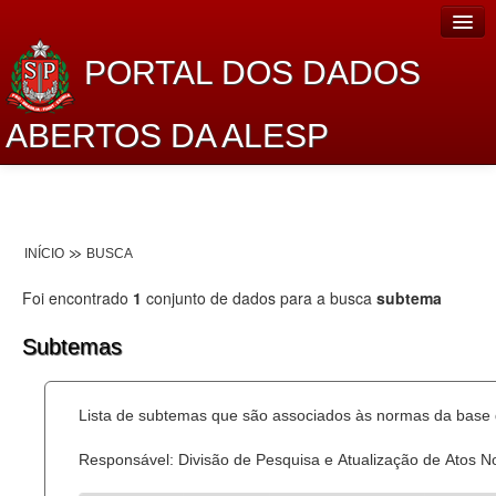
PORTAL DOS DADOS
ABERTOS DA ALESP
Home
Sobre o projeto
INÍCIO
BUSCA
Dados Abertos Alesp
Foi encontrado
1
conjunto de dados para a busca
subtema
Lei de Acesso à Informação
Subtemas
Dados Governamentais Abertos
Planejamento
Lista de subtemas que são associados às normas da base d
Catálogo de dados
Responsável: Divisão de Pesquisa e Atualização de Atos 
Processo Legislativo