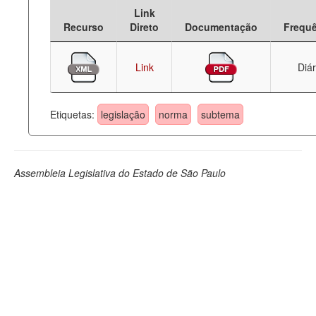
Link
Deputados Estaduais
Recurso
Direto
Documentação
Frequ
Administração
Link
Diár
Legislação
Agenda
Etiquetas:
legislação
norma
subtema
Perguntas frequentes
Contato
Assembleia Legislativa do Estado de São Paulo