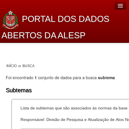
PORTAL DOS DADOS
ABERTOS DA ALESP
Home
Sobre o projeto
INÍCIO
BUSCA
Dados Abertos Alesp
Foi encontrado
1
conjunto de dados para a busca
subtema
Lei de Acesso à Informação
Subtemas
Dados Governamentais Abertos
Planejamento
Lista de subtemas que são associados às normas da base d
Catálogo de dados
Responsável: Divisão de Pesquisa e Atualização de Atos 
Processo Legislativo