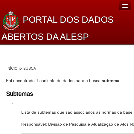
PORTAL DOS DADOS
ABERTOS DA ALESP
Home
Sobre o projeto
INÍCIO
BUSCA
Dados Abertos Alesp
Foi encontrado
1
conjunto de dados para a busca
subtema
Lei de Acesso à Informação
Subtemas
Dados Governamentais Abertos
Planejamento
Lista de subtemas que são associados às normas da base d
Catálogo de dados
Responsável: Divisão de Pesquisa e Atualização de Atos 
Processo Legislativo