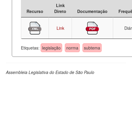
Link
Deputados Estaduais
Recurso
Direto
Documentação
Frequ
Administração
Link
Diár
Legislação
Agenda
Etiquetas:
legislação
norma
subtema
Perguntas frequentes
Contato
Assembleia Legislativa do Estado de São Paulo