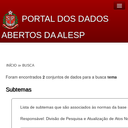
PORTAL DOS DADOS
ABERTOS DA ALESP
Home
Sobre o projeto
INÍCIO
BUSCA
Dados Abertos Alesp
Foram encontrados
2
conjuntos de dados para a busca
tema
Lei de Acesso à Informação
Subtemas
Dados Governamentais Abertos
Planejamento
Lista de subtemas que são associados às normas da base d
Catálogo de dados
Responsável: Divisão de Pesquisa e Atualização de Atos 
Processo Legislativo