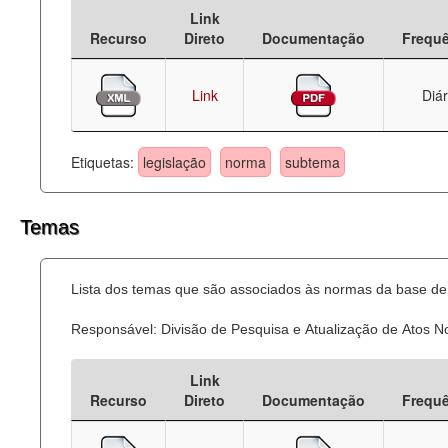
Link
Deputados Estaduais
Recurso
Direto
Documentação
Frequ
Administração
Link
Diár
Legislação
Agenda
Etiquetas:
legislação
norma
subtema
Perguntas frequentes
Temas
Contato
Lista dos temas que são associados às normas da base de 
Responsável: Divisão de Pesquisa e Atualização de Atos 
Link
Recurso
Direto
Documentação
Frequ