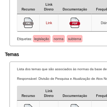
Link
Deputados Estaduais
Recurso
Direto
Documentação
Frequ
Administração
Link
Diár
Legislação
Agenda
Etiquetas:
legislação
norma
subtema
Perguntas frequentes
Temas
Contato
Lista dos temas que são associados às normas da base de 
Responsável: Divisão de Pesquisa e Atualização de Atos 
Link
Recurso
Direto
Documentação
Frequ