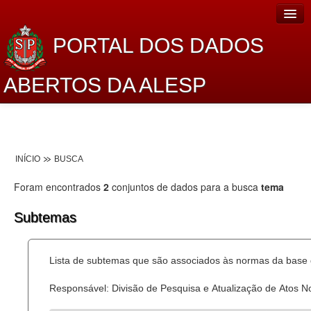
PORTAL DOS DADOS
ABERTOS DA ALESP
Home
Sobre o projeto
INÍCIO
BUSCA
Dados Abertos Alesp
Foram encontrados
2
conjuntos de dados para a busca
tema
Lei de Acesso à Informação
Subtemas
Dados Governamentais Abertos
Planejamento
Lista de subtemas que são associados às normas da base d
Catálogo de dados
Responsável: Divisão de Pesquisa e Atualização de Atos 
Processo Legislativo