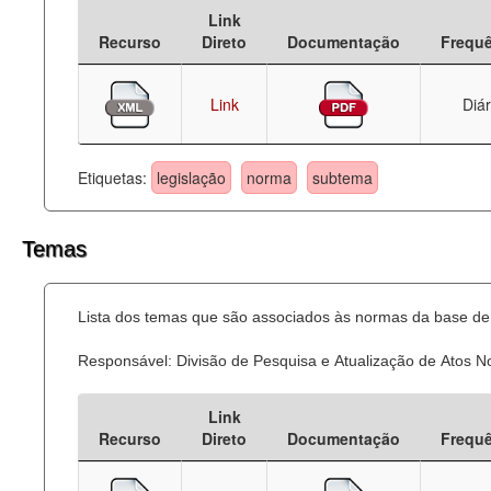
Link
Deputados Estaduais
Recurso
Direto
Documentação
Frequ
Administração
Link
Diár
Legislação
Agenda
Etiquetas:
legislação
norma
subtema
Perguntas frequentes
Temas
Contato
Lista dos temas que são associados às normas da base de 
Responsável: Divisão de Pesquisa e Atualização de Atos 
Link
Recurso
Direto
Documentação
Frequ