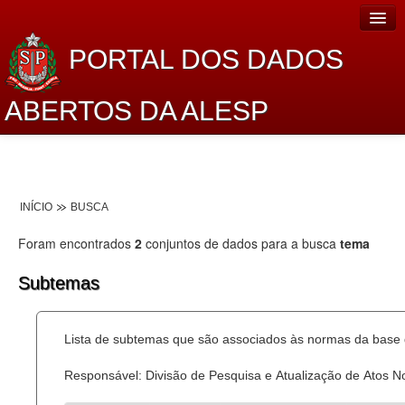
PORTAL DOS DADOS
ABERTOS DA ALESP
Home
Sobre o projeto
INÍCIO
BUSCA
Dados Abertos Alesp
Foram encontrados
2
conjuntos de dados para a busca
tema
Lei de Acesso à Informação
Subtemas
Dados Governamentais Abertos
Planejamento
Lista de subtemas que são associados às normas da base d
Catálogo de dados
Responsável: Divisão de Pesquisa e Atualização de Atos 
Processo Legislativo