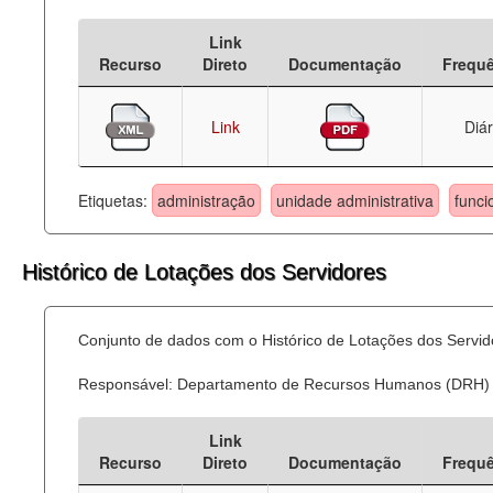
Deputados Estaduais
Link
Recurso
Direto
Documentação
Frequ
Administração
Legislação
Link
Diár
Agenda
Etiquetas:
administração
unidade administrativa
funci
Perguntas frequentes
Contato
Histórico de Lotações dos Servidores
Conjunto de dados com o Histórico de Lotações dos Servid
Responsável: Departamento de Recursos Humanos (DRH)
Link
Recurso
Direto
Documentação
Frequ