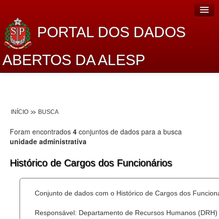
PORTAL DOS DADOS
ABERTOS DA ALESP
Home
Sobre o projeto
INÍCIO
BUSCA
Dados Abertos Alesp
Foram encontrados
4
conjuntos de dados para a busca
Lei de Acesso à Informação
unidade administrativa
Dados Governamentais Abertos
Histórico de Cargos dos Funcionários
Planejamento
Conjunto de dados com o Histórico de Cargos dos Funcion
Catálogo de dados
Responsável: Departamento de Recursos Humanos (DRH)
Processo Legislativo