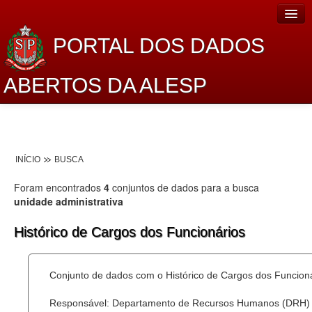
PORTAL DOS DADOS
ABERTOS DA ALESP
Home
Sobre o projeto
INÍCIO
BUSCA
Dados Abertos Alesp
Foram encontrados
4
conjuntos de dados para a busca
Lei de Acesso à Informação
unidade administrativa
Dados Governamentais Abertos
Histórico de Cargos dos Funcionários
Planejamento
Conjunto de dados com o Histórico de Cargos dos Funcion
Catálogo de dados
Responsável: Departamento de Recursos Humanos (DRH)
Processo Legislativo