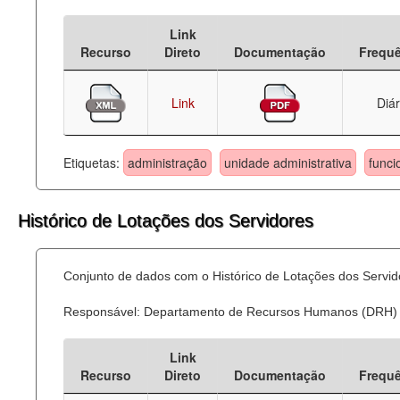
Deputados Estaduais
Link
Recurso
Direto
Documentação
Frequ
Administração
Legislação
Link
Diár
Agenda
Etiquetas:
administração
unidade administrativa
funci
Perguntas frequentes
Contato
Histórico de Lotações dos Servidores
Conjunto de dados com o Histórico de Lotações dos Servid
Responsável: Departamento de Recursos Humanos (DRH)
Link
Recurso
Direto
Documentação
Frequ