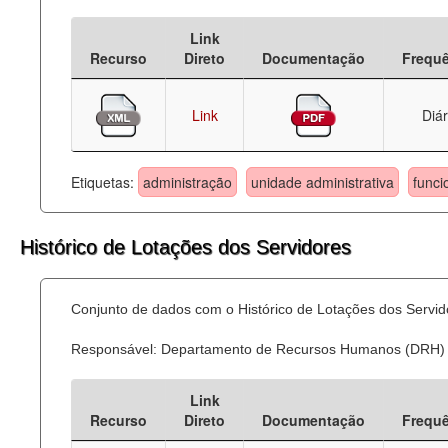
Deputados Estaduais
Link
Recurso
Direto
Documentação
Frequ
Administração
Legislação
Link
Diár
Agenda
Etiquetas:
administração
unidade administrativa
funci
Perguntas frequentes
Contato
Histórico de Lotações dos Servidores
Conjunto de dados com o Histórico de Lotações dos Servid
Responsável: Departamento de Recursos Humanos (DRH)
Link
Recurso
Direto
Documentação
Frequ