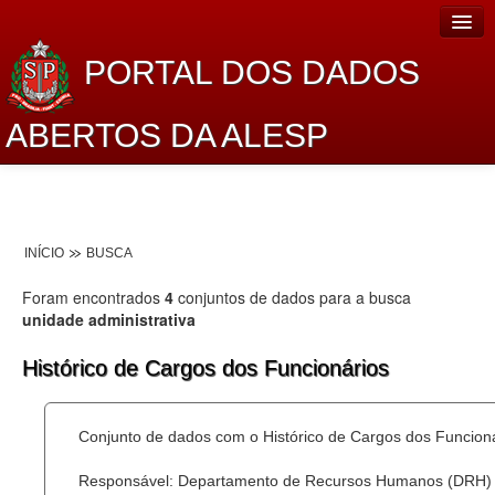
PORTAL DOS DADOS
ABERTOS DA ALESP
Home
Sobre o projeto
INÍCIO
BUSCA
Dados Abertos Alesp
Foram encontrados
4
conjuntos de dados para a busca
Lei de Acesso à Informação
unidade administrativa
Dados Governamentais Abertos
Histórico de Cargos dos Funcionários
Planejamento
Conjunto de dados com o Histórico de Cargos dos Funcion
Catálogo de dados
Responsável: Departamento de Recursos Humanos (DRH)
Processo Legislativo