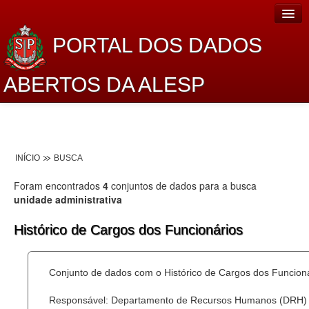
PORTAL DOS DADOS
ABERTOS DA ALESP
Home
Sobre o projeto
INÍCIO
BUSCA
Dados Abertos Alesp
Foram encontrados
4
conjuntos de dados para a busca
Lei de Acesso à Informação
unidade administrativa
Dados Governamentais Abertos
Histórico de Cargos dos Funcionários
Planejamento
Conjunto de dados com o Histórico de Cargos dos Funcion
Catálogo de dados
Responsável: Departamento de Recursos Humanos (DRH)
Processo Legislativo