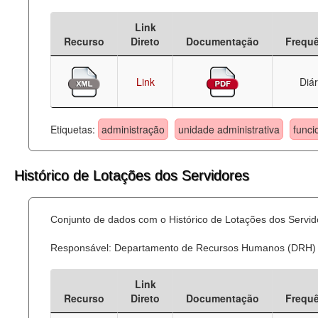
Deputados Estaduais
Link
Recurso
Direto
Documentação
Frequ
Administração
Legislação
Link
Diár
Agenda
Etiquetas:
administração
unidade administrativa
funci
Perguntas frequentes
Contato
Histórico de Lotações dos Servidores
Conjunto de dados com o Histórico de Lotações dos Servid
Responsável: Departamento de Recursos Humanos (DRH)
Link
Recurso
Direto
Documentação
Frequ