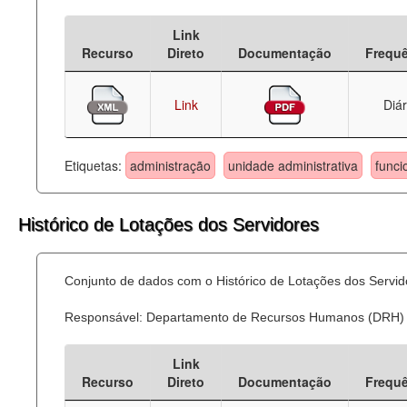
Deputados Estaduais
Link
Recurso
Direto
Documentação
Frequ
Administração
Legislação
Link
Diár
Agenda
Etiquetas:
administração
unidade administrativa
funci
Perguntas frequentes
Contato
Histórico de Lotações dos Servidores
Conjunto de dados com o Histórico de Lotações dos Servid
Responsável: Departamento de Recursos Humanos (DRH)
Link
Recurso
Direto
Documentação
Frequ