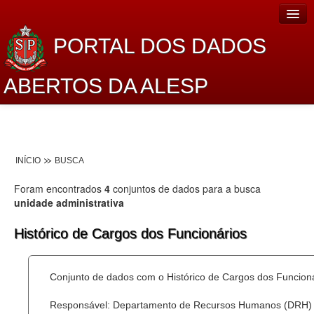
PORTAL DOS DADOS
ABERTOS DA ALESP
Home
Sobre o projeto
INÍCIO
BUSCA
Dados Abertos Alesp
Foram encontrados
4
conjuntos de dados para a busca
Lei de Acesso à Informação
unidade administrativa
Dados Governamentais Abertos
Histórico de Cargos dos Funcionários
Planejamento
Conjunto de dados com o Histórico de Cargos dos Funcion
Catálogo de dados
Responsável: Departamento de Recursos Humanos (DRH)
Processo Legislativo