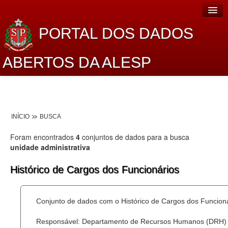
PORTAL DOS DADOS
ABERTOS DA ALESP
Home
Sobre o projeto
INÍCIO
BUSCA
Dados Abertos Alesp
Foram encontrados
4
conjuntos de dados para a busca
Lei de Acesso à Informação
unidade administrativa
Dados Governamentais Abertos
Histórico de Cargos dos Funcionários
Planejamento
Conjunto de dados com o Histórico de Cargos dos Funcion
Catálogo de dados
Responsável: Departamento de Recursos Humanos (DRH)
Processo Legislativo