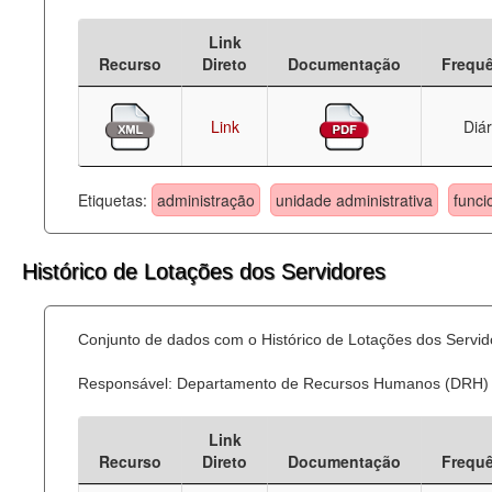
Deputados Estaduais
Link
Recurso
Direto
Documentação
Frequ
Administração
Legislação
Link
Diár
Agenda
Etiquetas:
administração
unidade administrativa
funci
Perguntas frequentes
Contato
Histórico de Lotações dos Servidores
Conjunto de dados com o Histórico de Lotações dos Servid
Responsável: Departamento de Recursos Humanos (DRH)
Link
Recurso
Direto
Documentação
Frequ