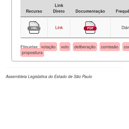
Link
Deputados Estaduais
Recurso
Direto
Documentação
Frequ
Administração
Link
Diár
Legislação
Agenda
Etiquetas:
votação
voto
deliberação
comissão
co
propositura
Perguntas frequentes
Contato
Assembleia Legislativa do Estado de São Paulo