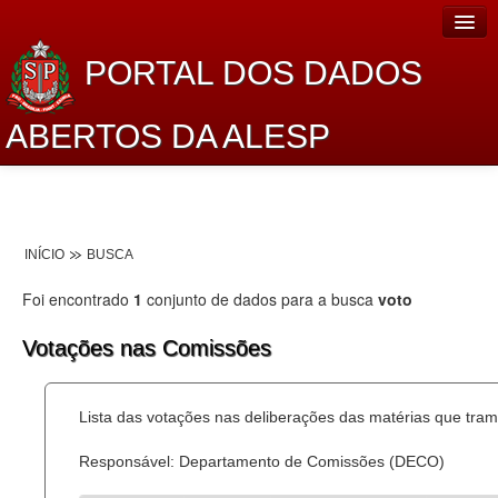
PORTAL DOS DADOS
ABERTOS DA ALESP
Home
Sobre o projeto
INÍCIO
BUSCA
Dados Abertos Alesp
Foi encontrado
1
conjunto de dados para a busca
voto
Lei de Acesso à Informação
Votações nas Comissões
Dados Governamentais Abertos
Planejamento
Lista das votações nas deliberações das matérias que tr
Catálogo de dados
Responsável: Departamento de Comissões (DECO)
Processo Legislativo