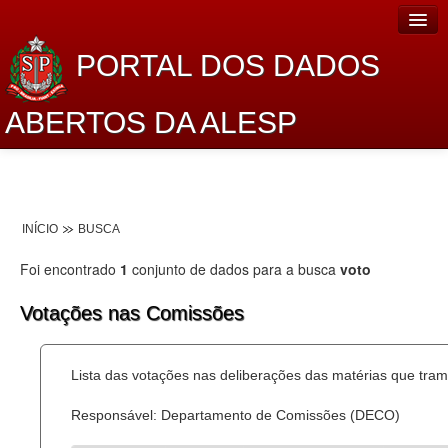
PORTAL DOS DADOS
ABERTOS DA ALESP
Home
Sobre o projeto
INÍCIO
BUSCA
Dados Abertos Alesp
Foi encontrado
1
conjunto de dados para a busca
voto
Lei de Acesso à Informação
Votações nas Comissões
Dados Governamentais Abertos
Planejamento
Lista das votações nas deliberações das matérias que tr
Catálogo de dados
Responsável: Departamento de Comissões (DECO)
Processo Legislativo