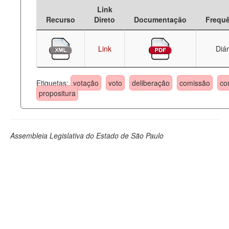
Link
Deputados Estaduais
Recurso
Direto
Documentação
Frequ
Administração
Link
Diár
Legislação
Agenda
Etiquetas:
votação
voto
deliberação
comissão
co
propositura
Perguntas frequentes
Contato
Assembleia Legislativa do Estado de São Paulo