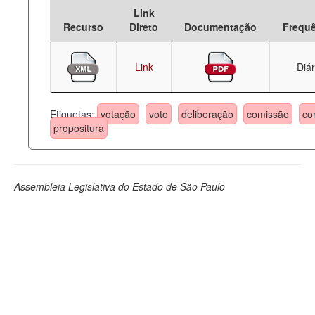
Link
Deputados Estaduais
Recurso
Direto
Documentação
Frequ
Administração
Link
Diár
Legislação
Agenda
Etiquetas:
votação
voto
deliberação
comissão
co
propositura
Perguntas frequentes
Contato
Assembleia Legislativa do Estado de São Paulo