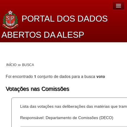
PORTAL DOS DADOS
ABERTOS DA ALESP
Home
Sobre o projeto
INÍCIO
BUSCA
Dados Abertos Alesp
Foi encontrado
1
conjunto de dados para a busca
voto
Lei de Acesso à Informação
Votações nas Comissões
Dados Governamentais Abertos
Planejamento
Lista das votações nas deliberações das matérias que tr
Catálogo de dados
Responsável: Departamento de Comissões (DECO)
Processo Legislativo