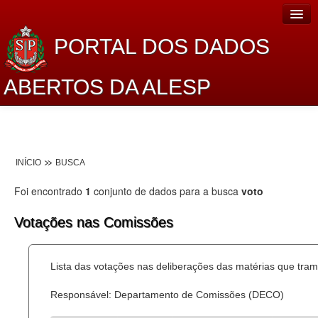
PORTAL DOS DADOS
ABERTOS DA ALESP
Home
Sobre o projeto
INÍCIO
BUSCA
Dados Abertos Alesp
Foi encontrado
1
conjunto de dados para a busca
voto
Lei de Acesso à Informação
Votações nas Comissões
Dados Governamentais Abertos
Planejamento
Lista das votações nas deliberações das matérias que tr
Catálogo de dados
Responsável: Departamento de Comissões (DECO)
Processo Legislativo