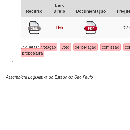
Link
Deputados Estaduais
Recurso
Direto
Documentação
Frequ
Administração
Link
Diár
Legislação
Agenda
Etiquetas:
votação
voto
deliberação
comissão
co
propositura
Perguntas frequentes
Contato
Assembleia Legislativa do Estado de São Paulo