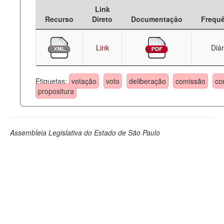
Link
Deputados Estaduais
Recurso
Direto
Documentação
Frequ
Administração
Link
Diár
Legislação
Agenda
Etiquetas:
votação
voto
deliberação
comissão
co
propositura
Perguntas frequentes
Contato
Assembleia Legislativa do Estado de São Paulo