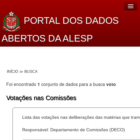
PORTAL DOS DADOS
ABERTOS DA ALESP
Home
Sobre o projeto
INÍCIO
BUSCA
Dados Abertos Alesp
Foi encontrado
1
conjunto de dados para a busca
voto
Lei de Acesso à Informação
Votações nas Comissões
Dados Governamentais Abertos
Planejamento
Lista das votações nas deliberações das matérias que tr
Catálogo de dados
Responsável: Departamento de Comissões (DECO)
Processo Legislativo