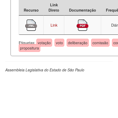
Link
Deputados Estaduais
Recurso
Direto
Documentação
Frequ
Administração
Link
Diár
Legislação
Agenda
Etiquetas:
votação
voto
deliberação
comissão
co
propositura
Perguntas frequentes
Contato
Assembleia Legislativa do Estado de São Paulo