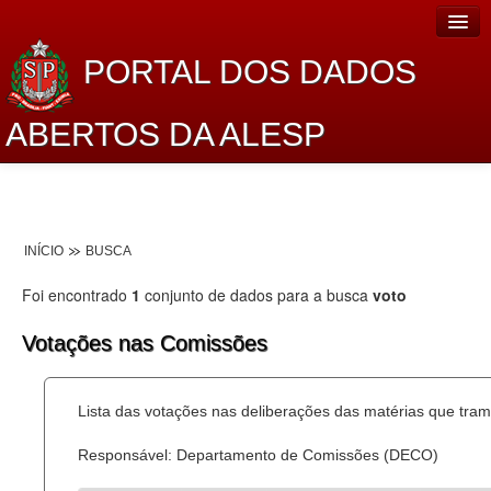
PORTAL DOS DADOS
ABERTOS DA ALESP
Home
Sobre o projeto
INÍCIO
BUSCA
Dados Abertos Alesp
Foi encontrado
1
conjunto de dados para a busca
voto
Lei de Acesso à Informação
Votações nas Comissões
Dados Governamentais Abertos
Planejamento
Lista das votações nas deliberações das matérias que tr
Catálogo de dados
Responsável: Departamento de Comissões (DECO)
Processo Legislativo