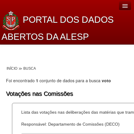
PORTAL DOS DADOS
ABERTOS DA ALESP
Home
Sobre o projeto
INÍCIO
BUSCA
Dados Abertos Alesp
Foi encontrado
1
conjunto de dados para a busca
voto
Lei de Acesso à Informação
Votações nas Comissões
Dados Governamentais Abertos
Planejamento
Lista das votações nas deliberações das matérias que tr
Catálogo de dados
Responsável: Departamento de Comissões (DECO)
Processo Legislativo