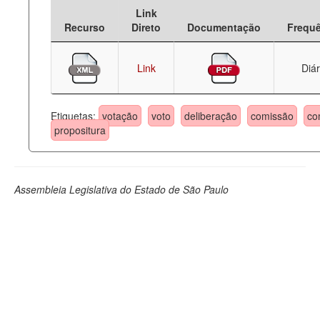
Link
Deputados Estaduais
Recurso
Direto
Documentação
Frequ
Administração
Link
Diár
Legislação
Agenda
Etiquetas:
votação
voto
deliberação
comissão
co
propositura
Perguntas frequentes
Contato
Assembleia Legislativa do Estado de São Paulo