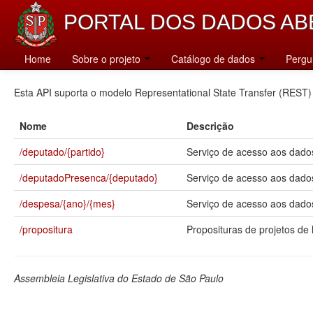
PORTAL DOS DADOS AB
Catálogo
Home
Sobre o projeto
Catálogo de dados
Pergu
Esta API suporta o modelo Representational State Transfer (REST)
Nome
Descrição
/deputado/{partido}
Serviço de acesso aos dados
/deputadoPresenca/{deputado}
Serviço de acesso aos dado
/despesa/{ano}/{mes}
Serviço de acesso aos dados
/propositura
Proposituras de projetos de l
Assembleia Legislativa do Estado de São Paulo