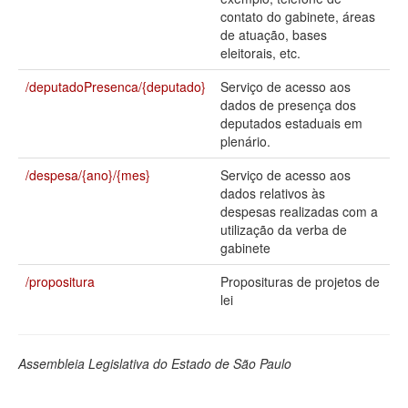
contato do gabinete, áreas
Deputados Estaduais
de atuação, bases
eleitorais, etc.
Administração
/deputadoPresenca/{deputado}
Serviço de acesso aos
Legislação
dados de presença dos
deputados estaduais em
Agenda
plenário.
Perguntas frequentes
/despesa/{ano}/{mes}
Serviço de acesso aos
dados relativos às
Contato
despesas realizadas com a
utilização da verba de
gabinete
/propositura
Proposituras de projetos de
lei
Assembleia Legislativa do Estado de São Paulo