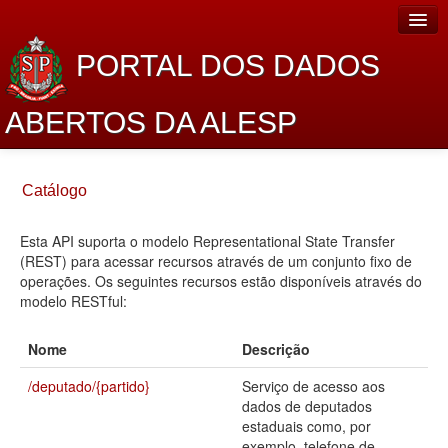
PORTAL DOS DADOS
ABERTOS DA ALESP
Home
Catálogo
Sobre o projeto
Esta API suporta o modelo Representational State Transfer
Dados Abertos Alesp
(REST) para acessar recursos através de um conjunto fixo de
Lei de Acesso à Informação
operações. Os seguintes recursos estão disponíveis através do
modelo RESTful:
Dados Governamentais Abertos
Nome
Descrição
Planejamento
/deputado/{partido}
Serviço de acesso aos
Catálogo de dados
dados de deputados
estaduais como, por
Processo Legislativo
exemplo, telefone de