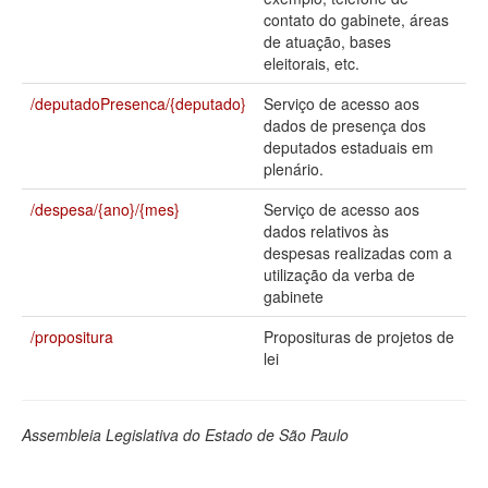
contato do gabinete, áreas
Deputados Estaduais
de atuação, bases
eleitorais, etc.
Administração
/deputadoPresenca/{deputado}
Serviço de acesso aos
Legislação
dados de presença dos
deputados estaduais em
Agenda
plenário.
Perguntas frequentes
/despesa/{ano}/{mes}
Serviço de acesso aos
dados relativos às
Contato
despesas realizadas com a
utilização da verba de
gabinete
/propositura
Proposituras de projetos de
lei
Assembleia Legislativa do Estado de São Paulo