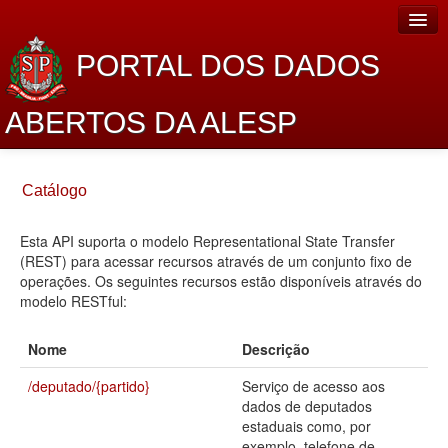
PORTAL DOS DADOS
ABERTOS DA ALESP
Home
Catálogo
Sobre o projeto
Esta API suporta o modelo Representational State Transfer
Dados Abertos Alesp
(REST) para acessar recursos através de um conjunto fixo de
Lei de Acesso à Informação
operações. Os seguintes recursos estão disponíveis através do
modelo RESTful:
Dados Governamentais Abertos
Nome
Descrição
Planejamento
/deputado/{partido}
Serviço de acesso aos
Catálogo de dados
dados de deputados
estaduais como, por
Processo Legislativo
exemplo, telefone de