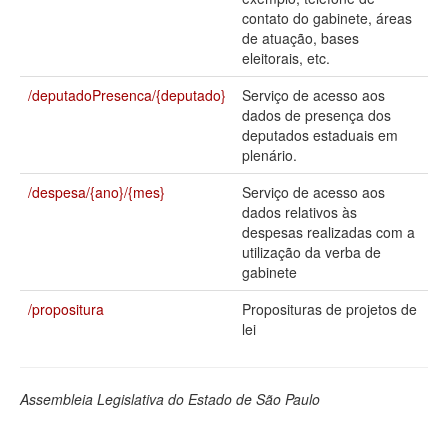
contato do gabinete, áreas
Deputados Estaduais
de atuação, bases
eleitorais, etc.
Administração
/deputadoPresenca/{deputado}
Serviço de acesso aos
Legislação
dados de presença dos
deputados estaduais em
Agenda
plenário.
Perguntas frequentes
/despesa/{ano}/{mes}
Serviço de acesso aos
dados relativos às
Contato
despesas realizadas com a
utilização da verba de
gabinete
/propositura
Proposituras de projetos de
lei
Assembleia Legislativa do Estado de São Paulo