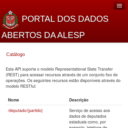
PORTAL DOS DADOS
ABERTOS DA ALESP
Home
Catálogo
Sobre o projeto
Esta API suporta o modelo Representational State Transfer
Dados Abertos Alesp
(REST) para acessar recursos através de um conjunto fixo de
Lei de Acesso à Informação
operações. Os seguintes recursos estão disponíveis através do
modelo RESTful:
Dados Governamentais Abertos
Nome
Descrição
Planejamento
/deputado/{partido}
Serviço de acesso aos
Catálogo de dados
dados de deputados
estaduais como, por
Processo Legislativo
exemplo, telefone de