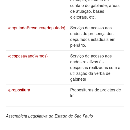
contato do gabinete, áreas
Deputados Estaduais
de atuação, bases
eleitorais, etc.
Administração
/deputadoPresenca/{deputado}
Serviço de acesso aos
Legislação
dados de presença dos
deputados estaduais em
Agenda
plenário.
Perguntas frequentes
/despesa/{ano}/{mes}
Serviço de acesso aos
dados relativos às
Contato
despesas realizadas com a
utilização da verba de
gabinete
/propositura
Proposituras de projetos de
lei
Assembleia Legislativa do Estado de São Paulo