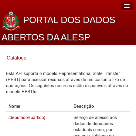
PORTAL DOS DADOS
ABERTOS DA ALESP
Home
Catálogo
Sobre o projeto
Esta API suporta o modelo Representational State Transfer
Dados Abertos Alesp
(REST) para acessar recursos através de um conjunto fixo de
Lei de Acesso à Informação
operações. Os seguintes recursos estão disponíveis através do
modelo RESTful:
Dados Governamentais Abertos
Nome
Descrição
Planejamento
/deputado/{partido}
Serviço de acesso aos
Catálogo de dados
dados de deputados
estaduais como, por
Processo Legislativo
exemplo, telefone de