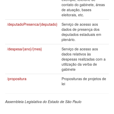
contato do gabinete, áreas
Deputados Estaduais
de atuação, bases
eleitorais, etc.
Administração
/deputadoPresenca/{deputado}
Serviço de acesso aos
Legislação
dados de presença dos
deputados estaduais em
Agenda
plenário.
Perguntas frequentes
/despesa/{ano}/{mes}
Serviço de acesso aos
dados relativos às
Contato
despesas realizadas com a
utilização da verba de
gabinete
/propositura
Proposituras de projetos de
lei
Assembleia Legislativa do Estado de São Paulo