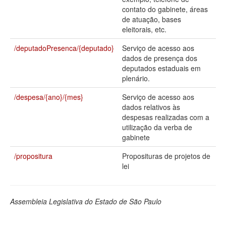
contato do gabinete, áreas
Deputados Estaduais
de atuação, bases
eleitorais, etc.
Administração
/deputadoPresenca/{deputado}
Serviço de acesso aos
Legislação
dados de presença dos
deputados estaduais em
Agenda
plenário.
Perguntas frequentes
/despesa/{ano}/{mes}
Serviço de acesso aos
dados relativos às
Contato
despesas realizadas com a
utilização da verba de
gabinete
/propositura
Proposituras de projetos de
lei
Assembleia Legislativa do Estado de São Paulo