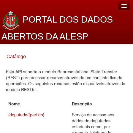
PORTAL DOS DADOS
ABERTOS DA ALESP
Home
Catálogo
Sobre o projeto
Esta API suporta o modelo Representational State Transfer
Dados Abertos Alesp
(REST) para acessar recursos através de um conjunto fixo de
Lei de Acesso à Informação
operações. Os seguintes recursos estão disponíveis através do
modelo RESTful:
Dados Governamentais Abertos
Nome
Descrição
Planejamento
/deputado/{partido}
Serviço de acesso aos
Catálogo de dados
dados de deputados
estaduais como, por
Processo Legislativo
exemplo, telefone de