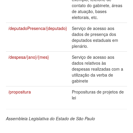
contato do gabinete, áreas
Deputados Estaduais
de atuação, bases
eleitorais, etc.
Administração
/deputadoPresenca/{deputado}
Serviço de acesso aos
Legislação
dados de presença dos
deputados estaduais em
Agenda
plenário.
Perguntas frequentes
/despesa/{ano}/{mes}
Serviço de acesso aos
dados relativos às
Contato
despesas realizadas com a
utilização da verba de
gabinete
/propositura
Proposituras de projetos de
lei
Assembleia Legislativa do Estado de São Paulo