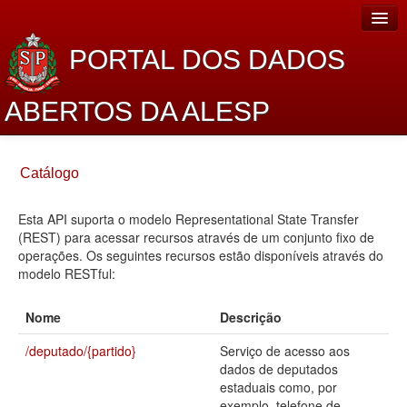
PORTAL DOS DADOS
ABERTOS DA ALESP
Home
Catálogo
Sobre o projeto
Esta API suporta o modelo Representational State Transfer
Dados Abertos Alesp
(REST) para acessar recursos através de um conjunto fixo de
Lei de Acesso à Informação
operações. Os seguintes recursos estão disponíveis através do
modelo RESTful:
Dados Governamentais Abertos
Nome
Descrição
Planejamento
/deputado/{partido}
Serviço de acesso aos
Catálogo de dados
dados de deputados
estaduais como, por
Processo Legislativo
exemplo, telefone de