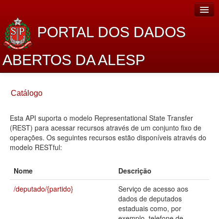
PORTAL DOS DADOS
ABERTOS DA ALESP
Home
Catálogo
Sobre o projeto
Esta API suporta o modelo Representational State Transfer
Dados Abertos Alesp
(REST) para acessar recursos através de um conjunto fixo de
Lei de Acesso à Informação
operações. Os seguintes recursos estão disponíveis através do
modelo RESTful:
Dados Governamentais Abertos
Nome
Descrição
Planejamento
/deputado/{partido}
Serviço de acesso aos
Catálogo de dados
dados de deputados
estaduais como, por
Processo Legislativo
exemplo, telefone de