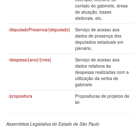
contato do gabinete, áreas
Deputados Estaduais
de atuação, bases
eleitorais, etc.
Administração
/deputadoPresenca/{deputado}
Serviço de acesso aos
Legislação
dados de presença dos
deputados estaduais em
Agenda
plenário.
Perguntas frequentes
/despesa/{ano}/{mes}
Serviço de acesso aos
dados relativos às
Contato
despesas realizadas com a
utilização da verba de
gabinete
/propositura
Proposituras de projetos de
lei
Assembleia Legislativa do Estado de São Paulo