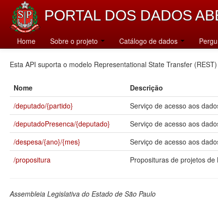
PORTAL DOS DADOS AB
Catálogo
Home
Sobre o projeto
Catálogo de dados
Pergu
Esta API suporta o modelo Representational State Transfer (REST)
Nome
Descrição
/deputado/{partido}
Serviço de acesso aos dados
/deputadoPresenca/{deputado}
Serviço de acesso aos dado
/despesa/{ano}/{mes}
Serviço de acesso aos dados
/propositura
Proposituras de projetos de l
Assembleia Legislativa do Estado de São Paulo