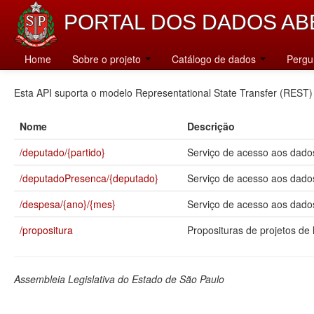
PORTAL DOS DADOS AB
Catálogo
Home
Sobre o projeto
Catálogo de dados
Pergu
Esta API suporta o modelo Representational State Transfer (REST)
Nome
Descrição
/deputado/{partido}
Serviço de acesso aos dados
/deputadoPresenca/{deputado}
Serviço de acesso aos dado
/despesa/{ano}/{mes}
Serviço de acesso aos dados
/propositura
Proposituras de projetos de l
Assembleia Legislativa do Estado de São Paulo