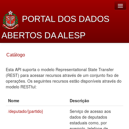
PORTAL DOS DADOS
ABERTOS DA ALESP
Home
Catálogo
Sobre o projeto
Esta API suporta o modelo Representational State Transfer
Dados Abertos Alesp
(REST) para acessar recursos através de um conjunto fixo de
Lei de Acesso à Informação
operações. Os seguintes recursos estão disponíveis através do
modelo RESTful:
Dados Governamentais Abertos
Nome
Descrição
Planejamento
/deputado/{partido}
Serviço de acesso aos
Catálogo de dados
dados de deputados
estaduais como, por
Processo Legislativo
exemplo, telefone de