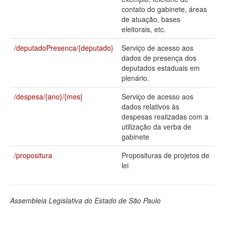
contato do gabinete, áreas
Deputados Estaduais
de atuação, bases
eleitorais, etc.
Administração
/deputadoPresenca/{deputado}
Serviço de acesso aos
Legislação
dados de presença dos
deputados estaduais em
Agenda
plenário.
Perguntas frequentes
/despesa/{ano}/{mes}
Serviço de acesso aos
dados relativos às
Contato
despesas realizadas com a
utilização da verba de
gabinete
/propositura
Proposituras de projetos de
lei
Assembleia Legislativa do Estado de São Paulo