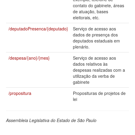
contato do gabinete, áreas
Deputados Estaduais
de atuação, bases
eleitorais, etc.
Administração
/deputadoPresenca/{deputado}
Serviço de acesso aos
Legislação
dados de presença dos
deputados estaduais em
Agenda
plenário.
Perguntas frequentes
/despesa/{ano}/{mes}
Serviço de acesso aos
dados relativos às
Contato
despesas realizadas com a
utilização da verba de
gabinete
/propositura
Proposituras de projetos de
lei
Assembleia Legislativa do Estado de São Paulo