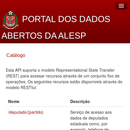
PORTAL DOS DADOS
ABERTOS DA ALESP
Home
Catálogo
Sobre o projeto
Esta API suporta o modelo Representational State Transfer
Dados Abertos Alesp
(REST) para acessar recursos através de um conjunto fixo de
Lei de Acesso à Informação
operações. Os seguintes recursos estão disponíveis através do
modelo RESTful:
Dados Governamentais Abertos
Nome
Descrição
Planejamento
/deputado/{partido}
Serviço de acesso aos
Catálogo de dados
dados de deputados
estaduais como, por
Processo Legislativo
exemplo, telefone de