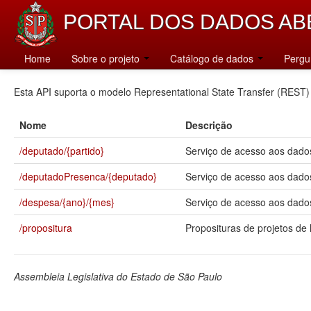
PORTAL DOS DADOS AB
Catálogo
Home
Sobre o projeto
Catálogo de dados
Pergu
Esta API suporta o modelo Representational State Transfer (REST)
Nome
Descrição
/deputado/{partido}
Serviço de acesso aos dados
/deputadoPresenca/{deputado}
Serviço de acesso aos dado
/despesa/{ano}/{mes}
Serviço de acesso aos dados
/propositura
Proposituras de projetos de l
Assembleia Legislativa do Estado de São Paulo